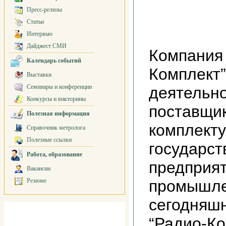
Пресс-релизы
Статьи
Интервью
Дайджест СМИ
Компания
Календарь событий
Комплект”
Выставки
Семинары и конференции
деятельно
Конкурсы и викторины
поставщи
Полезная информация
комплект
Справочник метролога
Полезные ссылки
государст
Работа, образование
предприят
Вакансии
Резюме
промышле
сегодняш
“Радио-Ко