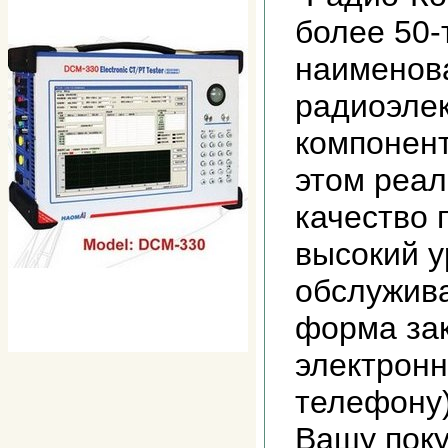
более 50-
наименов
радиоэле
компонент
этом реал
качество 
высокий у
обслужив
форма зак
электронн
телефону)
Вашу поку