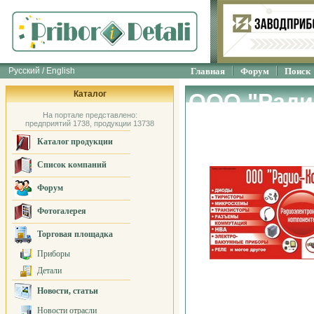
Русский / English
Главная
Форум
Поиск
Каталог
ООО "Ради
На портале представлено:
предприятий 1738, продукции 13738
Каталог продукции
Список компаний
Форум
Фотогалерея
Торговая площадка
Приборы
Детали
Новости, статьи
Новости отрасли