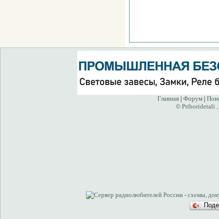
Главная
Форум
Пои
|
|
Priboridetali
©
,
Поде