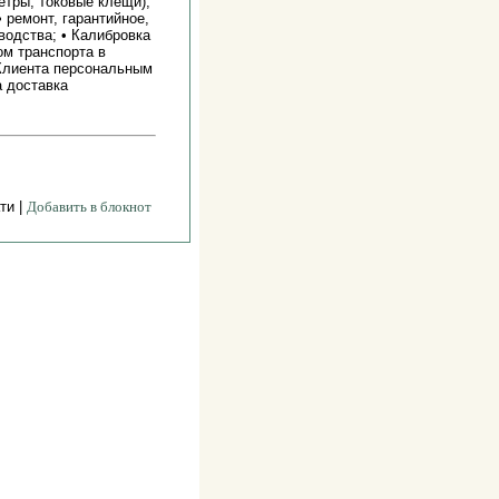
тры, токовые клещи),
 ремонт, гарантийное,
водства; • Калибровка
ом транспорта в
Клиента персональным
 доставка
ти |
Добавить в блокнот