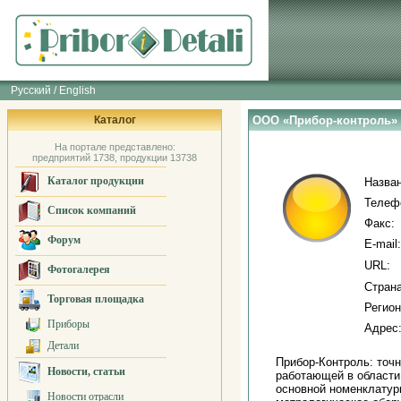
Русский / English
Каталог
ООО «Прибор-контроль»
На портале представлено:
предприятий 1738, продукции 13738
Каталог продукции
Назван
Телеф
Список компаний
Факс:
Форум
E-mail:
URL:
Фотогалерея
Страна
Торговая площадка
Регион
Приборы
Адрес
Детали
Прибор-Контроль: точ
Новости, статьи
работающей в области
основной номенклатур
Новости отрасли