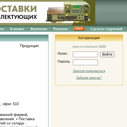
йта
Блокнот
Контакты
Реклама
Сделать стартовой
Авторизация
Продукция
зарегистрировано
3219
Логин:
Пароль:
Зарегистрироваться
Забыли пароль?
2, офис 510
ованной фирмой,
вления: • Поставка
ей со склада -