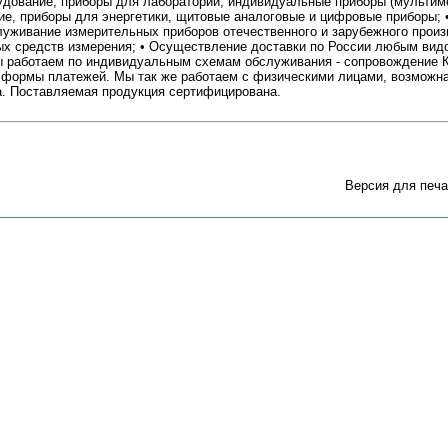
удование, приборы для лабораторий, индивидуальные приборы (мультиме
е, приборы для энергетики, щитовые аналоговые и цифровые приборы; •
луживание измерительных приборов отечественного и зарубежного произ
ых средств измерения; • Осуществление доставки по России любым вид
ы работаем по индивидуальным схемам обслуживания - сопровождение 
формы платежей. Мы так же работаем с физическими лицами, возможна
а. Поставляемая продукция сертифицирована.
Версия для печа