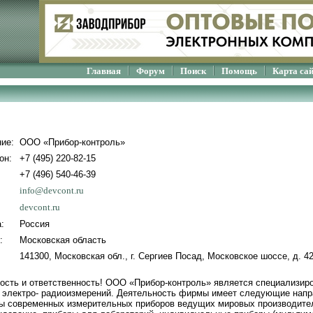
Главная
Форум
Поиск
Помощь
Карта са
ие:
ООО «Прибор-контроль»
он:
+7 (495) 220-82-15
+7 (496) 540-46-39
info@devcont.ru
devcont.ru
:
Россия
:
Московская область
:
141300, Московская обл., г. Сергиев Посад, Московское шоссе, д. 4
ность и ответственность! ООО «Прибор-контроль» является специализир
 электро- радиоизмерений. Деятельность фирмы имеет следующие напра
ы современных измерительных приборов ведущих мировых производител