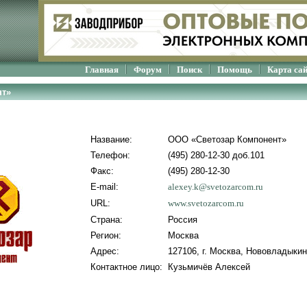
Главная
Форум
Поиск
Помощь
Карта са
нт»
Название:
ООО «Светозар Компонент»
Телефон:
(495) 280-12-30 доб.101
Факс:
(495) 280-12-30
E-mail:
alexey.k@svetozarcom.ru
URL:
www.svetozarcom.ru
Страна:
Россия
Регион:
Москва
Адрес:
127106, г. Москва, Нововладыкинс
Контактное лицо:
Кузьмичёв Алексей