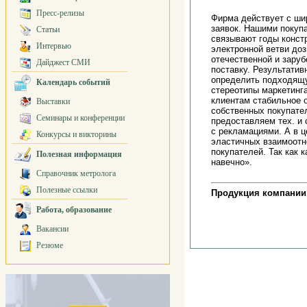
Пресс-релизы
Фирма действует с ши
заявок. Нашими покуп
Статьи
связывают годы конст
Интервью
электронной ветви до
отечественной и зару
Дайджест СМИ
поставку. Результатив
определить подходящу
Календарь событий
стереотипы маркетинг
клиентам стабильное 
Выставки
собственных покупате
Семинары и конференции
предоставляем тех. и
с рекламациями. А в 
Конкурсы и викторины
эластичных взаимоотн
покупателей. Так как 
Полезная информация
навечно».
Справочник метролога
Полезные ссылки
Продукция компании
Работа, образование
Вакансии
Резюме