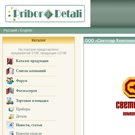
Русский / English
Каталог
ООО «Светозар Компоне
На портале представлено:
предприятий 1738, продукции 13738
Каталог продукции
Список компаний
Форум
Фотогалерея
Торговая площадка
Приборы
Детали
Новости, статьи
Новости отрасли