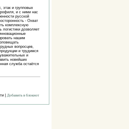
, этак и групповых
рофиля, и с ними нас
бенности русской
осторонность - Охват
ить комплексную
ь логистики дозволяет
 инновационные
тировать нашим
 оповещать
трудных вопросцев,
продукции и трудимся
 уважительных и
авить новейших
енная служба остаётся
ти |
Добавить в блокнот