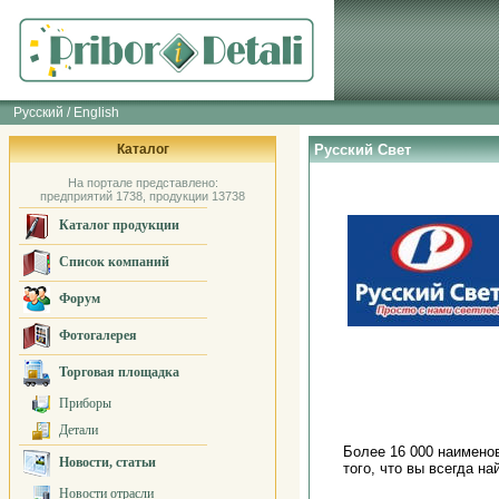
Русский / English
Каталог
Русский Свет
На портале представлено:
предприятий 1738, продукции 13738
Каталог продукции
Список компаний
Форум
Фотогалерея
Торговая площадка
Приборы
Детали
Более 16 000 наименов
Новости, статьи
того, что вы всегда н
Новости отрасли