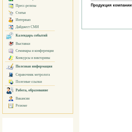
Продукция компании
Пресс-релизы
Статьи
Интервью
Дайджест СМИ
Календарь событий
Выставки
Семинары и конференции
Конкурсы и викторины
Полезная информация
Справочник метролога
Полезные ссылки
Работа, образование
Вакансии
Резюме