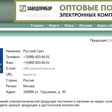
Главная
Форум
Поиск
Помощь
Карта са
Продукция |
П
Название:
Русский Свет
Телефон:
+7(499) 603-46-01
Факс:
+7(499) 603-46-01
E-mail:
office@mos4.russvet.ru
URL:
russvet.ru
Страна:
Россия
Регион:
Москва
Адрес:
109388 ул. Гурьянова, д. 30
аний электротехнической продукции постоянно в наличии на наших скла
айдете нужную продукцию в достаточном количестве.