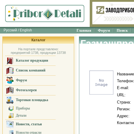
Русский / English
Главная
Форум
Поиск
Каталог
Газмашпр
На портале представлено:
предприятий 1738, продукции 13738
Каталог продукции
Список компаний
Название
Форум
Телефон
E-mail:
Фотогалерея
URL:
Торговая площадка
Страна:
Приборы
Регион:
Детали
Адрес:
Контактн
Новости, статьи
Новости отрасли