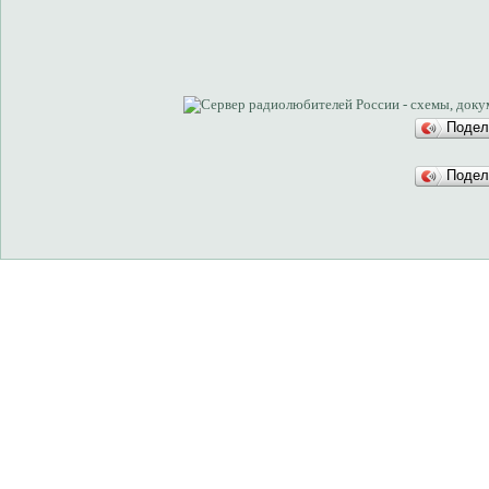
Подел
Подел