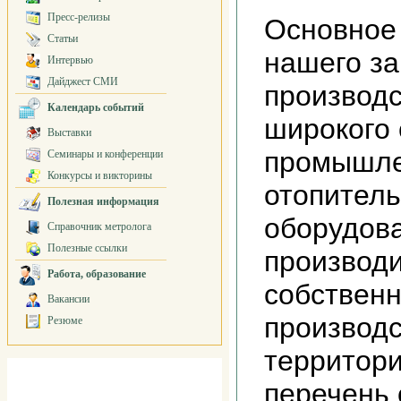
Пресс-релизы
Основное
Статьи
нашего за
Интервью
Дайджест СМИ
производс
Календарь событий
широкого 
Выставки
промышлен
Семинары и конференции
Конкурсы и викторины
отопитель
Полезная информация
оборудова
Справочник метролога
Полезные ссылки
производи
Работа, образование
собствен
Вакансии
производ
Резюме
территор
перечень 