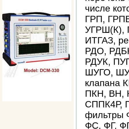
числе ко
ГРП, ГРПБ
УГРШ(К), 
ИТГАЗ, ре
РДО, РДБК
РДУК, ПУ
ШУГО, ШУ
клапана К
ПКН, ВН, 
СППК4Р, 
фильтры 
ФС, ФГ, Ф