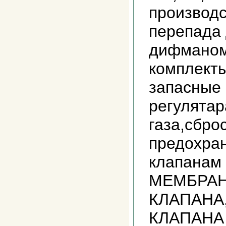
производс
перепада 
дифманом
комплект
запасные 
регулята
газа,сбро
предохра
клапанам
МЕМБРАН
КЛАПАНА
КЛАПАНА и