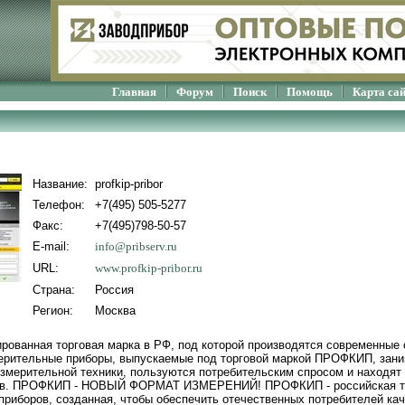
Главная
Форум
Поиск
Помощь
Карта са
Название:
profkip-pribor
Телефон:
+7(495) 505-5277
Факс:
+7(495)798-50-57
E-mail:
info@pribserv.ru
URL:
www.profkip-pribor.ru
Страна:
Россия
Регион:
Москва
рованная торговая марка в РФ, под которой производятся современные 
ерительные приборы, выпускаемые под торговой маркой ПРОФКИП, зани
измерительной техники, пользуются потребительским спросом и находя
тов. ПРОФКИП - НОВЫЙ ФОРМАТ ИЗМЕРЕНИЙ! ПРОФКИП - российская то
приборов, созданная, чтобы обеспечить отечественных потребителей кач