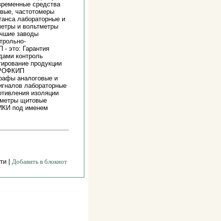
временные средства
овые, частотомеры
танса лабораторные и
метры и вольтметры
учшие заводы
нтрольно-
- это: Гарантия
дами контроль
тирование продукции
 ПРОФКИП
графы аналоговые и
игналов лабораторные
отивления изоляции
тметры щитовые
КИ под именем
ти |
Добавить в блокнот