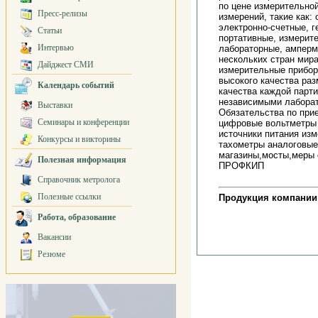
по цене измерительно
Пресс-релизы
измерений, такие как
электронно-счетные, г
Статьи
портативные, измерит
Интервью
лабораторные, амперм
нескольких стран мира
Дайджест СМИ
измерительные прибо
высокого качества ра
Календарь событий
качества каждой парт
независимыми лаборат
Выставки
Обязательства по при
Семинары и конференции
цифровые вольтметры 
источники питания из
Конкурсы и викторины
тахометры аналоговые
магазины,мосты,мер
Полезная информация
ПРОФКИП
Справочник метролога
Полезные ссылки
Продукция компании
Работа, образование
Вакансии
Резюме