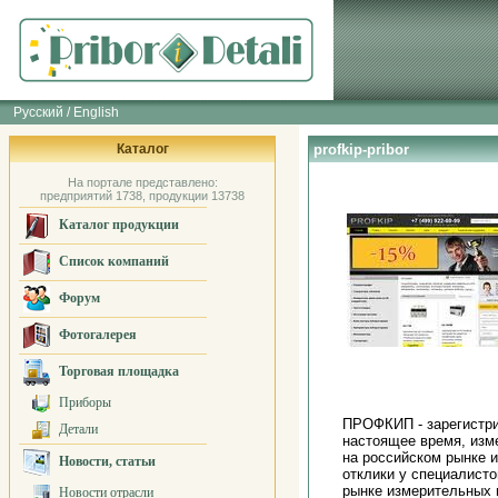
Русский / English
Каталог
profkip-pribor
На портале представлено:
предприятий 1738, продукции 13738
Каталог продукции
Список компаний
Форум
Фотогалерея
Торговая площадка
Приборы
ПРОФКИП - зарегистри
Детали
настоящее время, изм
на российском рынке 
Новости, статьи
отклики у специалис
рынке измерительных 
Новости отрасли