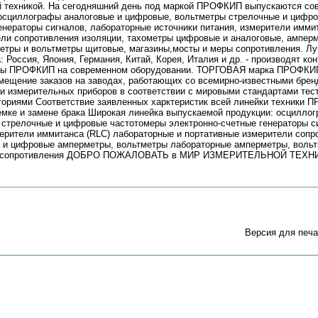
й техникой. На сегодняшний день под маркой ПРОФКИП выпускаются со
: осциллографы аналоговые и цифровые, вольтметры стрелочные и цифр
енераторы сигналов, лабораторные источники питания, измерители имми
ели сопротивления изоляции, тахометры цифровые и аналоговые, ампер
етры и вольтметры щитовые, магазины,мосты и меры сопротивления. Л
: Россия, Япония, Германия, Китай, Корея, Италия и др. - производят ко
ры ПРОФКИП на современном оборудовании. ТОРГОВАЯ марка ПРОФКИП 
змещение заказов на заводах, работающих со всемирно-известными брен
ии измерительных приборов в соответствии с мировыми стандартами тес
ориями Соответствие заявленных харктеристик всей линейки техники
емке и замене брака Широкая линейка выпускаемой продукции: осцилло
стрелочные и цифровые частотомеры электронно-счетные генераторы с
мерители иммитанса (RLC) лабораторные и портативные измерители сопр
 и цифровые амперметры, вольтметры лабораторные амперметры, воль
ы сопротивления ДОБРО ПОЖАЛОВАТЬ в МИР ИЗМЕРИТЕЛЬНОЙ ТЕХНИ
Версия для печа