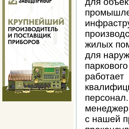
для объек
промышл
инфрастр
производс
жилых по
для наруж
паркового
работает
квалифиц
персонал
менеджер
с нашей п