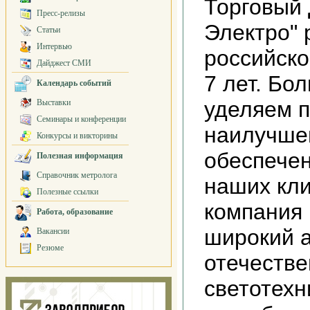
Торговый
Пресс-релизы
Электро" 
Статьи
Интервью
российско
Дайджест СМИ
7 лет. Бо
Календарь событий
уделяем 
Выставки
Семинары и конференции
наилучшег
Конкурсы и викторины
обеспечен
Полезная информация
Справочник метролога
наших кл
Полезные ссылки
компания 
Работа, образование
широкий 
Вакансии
Резюме
отечестве
светотехн