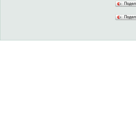
Подел
Подел