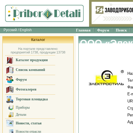
Русский / English
Главная
Форум
Поиск
Каталог
ООО «Элек
На портале представлено:
предприятий 1738, продукции 13738
Каталог продукции
Список компаний
На
Форум
Те
Фа
Фотогалерея
E-m
Торговая площадка
UR
Приборы
Ст
Детали
Ре
Ад
Новости, статьи
Новости отрасли