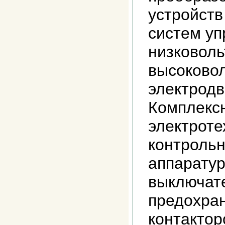
устройств
систем уп
низковоль
высоково
электродв
Комплекс
электроте
контроль
аппаратур
выключат
предохран
контактор