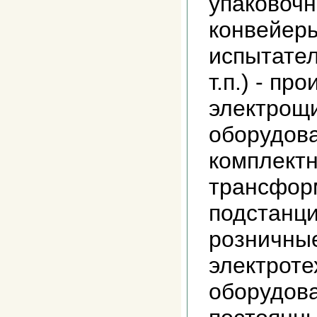
упаковоч
конвейеры
испытате
т.п.) - пр
электрощ
оборудов
комплект
трансфор
подстанци
розничны
электроте
оборудов