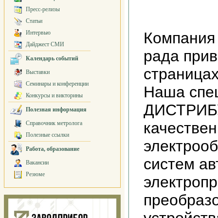
Пресс-релизы
Статьи
Интервью
Компания
Дайджест СМИ
рада прив
Календарь событий
страницах
Выставки
Семинары и конференции
Наша спе
Конкурсы и викторины
ДИСТРИ
Полезная информация
качествен
Справочник метролога
Полезные ссылки
электроо
Работа, образование
систем ав
Вакансии
Резюме
электропр
преобразо