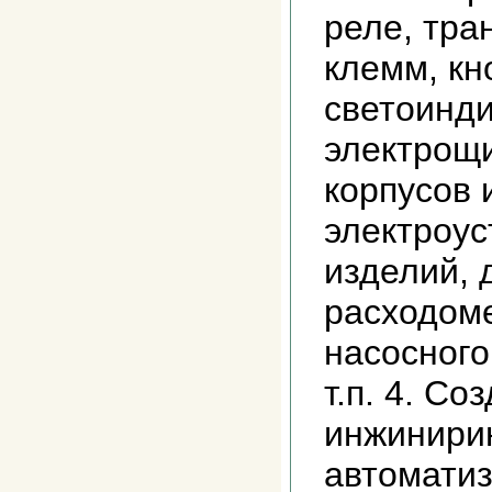
реле, тра
клемм, кн
светоинди
электрощи
корпусов 
электроу
изделий, 
расходоме
насосного
т.п. 4. Со
инжинирин
автоматиз