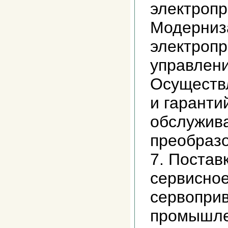
электропр
Модерниз
электропр
управлени
Осуществ
и гаранти
обслужив
преобразо
7. Постав
сервисно
сервоприв
промышле