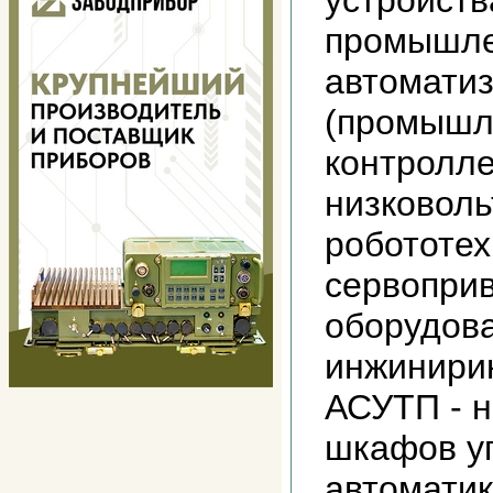
устройств
промышл
автомати
(промышл
контролле
низковоль
робототех
сервоприв
оборудова
инжинирин
АСУТП - н
шкафов у
автоматик