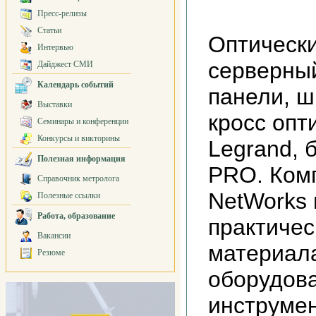
Пресс-релизы
Статьи
Оптический кабель, серверный шкаф 19, патч панели, шнуры оптические, кросс оптический, короб Legrand, батареи ИБП, ES2-PRO. Компания ADP NetWorks имеет большой практический опыт работы с материалами, оборудованием и инструментами, которые используются при реализации своих проектов. Наша фирма имеет ряд прямых контрактов с производителями и дистрибуторами, она финансово стабильна и надежна, нами проработаны вопросы поставок на условиях лизинга и факторинга, у нас отличная репутация, и мы ей дорожим. Все эти факторы позволяют нашим клиентам подобрать оптимальное решение по качеству и цене, решить задачи по комплектации и финансировании заказа, закупке и логистики на высоком уровне. Поэтому нам доверяют и с нами работают свыше 1600 клиентов по всей России На наших складах имеется большой выбор материалов и оборудования, используемых для монтажа СКС и электрических слаботочных сетей. Мы подберем и поставим для вас кабель и розетки, лотки и короба, распределительные и коммутационные шкафы, стойки и лючки, коммутационные панели и кроссы. Важно при заказе не упустить такие мелочи как: маркировка, крепежный материал, стяжки, коммутационные шнуры, кронштейны, распределительные коробки, зажимы, клеммы, органайзеры, различные аксессуары и т.д. Наши специалисты помогут вам полностью скомплектовать заказ и при необходимости организуют доставку и страховку или даже произвести монтаж СКС. Материалы для монтажа СКС поставляемые фирмой ADP NetWorks Кабель UTP и FTP 4-х парный категорий 5, 5е, 6, 7, кабель UTP и FTP многопарный категорий 3, 5, 5е производителей Lanmaster, TWT, AMP, Belden и др. Оптический кабель российского производства заводов Электропровод, Саранск-кабель, Эликс-Кабель, Москабель-Фуджикура. Оптический кабель импортного производства AMP, Belden. Оптический кабель поставляется как для внутренней прокладки так и для внешней прокладки бронированный или нет в зависимости от условий его пролегания. Патч панели, настенные и для установки в монтажный шкаф 19(серверный шкаф), патч панель производства Lanmaster, TWT, AMP, Nexans, SIEMON и др. Патч панель в телекоммуникационный шкаф как правило используют либо на 24 либо на 48 портов. Так же доступны к продажи наборные патч панели - в корпус патчпанели можно вставлять модуль кейстоун специализированный, либо универсальный модуль кейстоун, который применяется для сборки розеток (модуль кейстоун так же бывают под кабель UTP и FTP). Для монтажа оборудования поставляются стойки или шкаф 19 ", монтажные шкафы, телекоммуникационные шкафы и серверные шкафы. Компания ADP NetWorks является авторизированным партнером или дистрибьютором телекоммуникационных шкафов таких производителей как TWT, Rittal, Zpas, Estap, Lanmaster и др. Телекоммуникационный шкаф 19 (коммутационный шкаф или монтажный шкаф) необходимый элемент любой компьютерной сети. Телекоммуникационный шкаф 19 удобно использовать как для размещения активного оборудования и ИБП, батареи ИБП (серверный шкаф) так и для размещения телекоммуникационного оборудования: патч панелей, кроссов оптических, телефонных кроссов. Серверный шкаф (шкаф 19) как правило, имеет большую глубину и лучшую вентиляцию и используется для монтажа серверов. Шкаф 19 - лучший вариант для сервера. Батареи ИБП вы также можете приобрести у нас. Короб 100х50 и лотки для организации кабельных трасс. Мы предлагаем широкий ассортимент коробов для создания кабельной инфраструктуры - короб legrand, Marshall Tufflex, TWT. Основной монтажный размер короб 100х50, всегда поддерживается на складе.. Лотки - лоток перфорированный и лоток проволочный, лоток cablofil, vergokan и российского производства. Кабельные короба (кабель-каналы) представляют собой полые каналы на пластиковой или металлической основе. Они устанавливаются как при прокладке новых кабельных систем, так и при модернизации уже существующих, и рассчитаны на длительную эксплуатацию. Кабельные короба - короб legrand - гармонично вписываются в интерьеры помещений. Особенности конструкции короба электротехнического обеспечивают удобный монтаж и легкий доступ к кабельной проводке. Кабельные короба используются для проведения и защиты силовых, телефонных и информационных кабелей в офисах и квартирах, а также для установки розеток. Короба обеспечивает раздельную укладку электропроводки и кабелей для компьютерных сетей и средств телекоммуникаций. Лоток проволочный представляет собой металлические каналы сетчатой структуры и производятся из проволоки контактной сваркой кондуктором. Основным преимуществом проволочных лотков является быстрое и легкое конфигурирование трассы с их использованием. Один из самых популярных проволочных лотков - лоток cablofil. Лоток перфорированный - одно из самых удобных и недорогих устройств для прокладки информационных и силовых проводов. Они являются наиболее универсальным способом организации кабельной проводки вдоль стен, под потолком, за фальш-потолком, под фальш-полом, и позволяют развивать в дальнейшем базовую электрическую и слаботочную системы здания наиболее просто и доступно. Лоток перфорированный отличается низкой стоимость, что делает его более доступным. Правильный выбор инстр
Интервью
Дайджест СМИ
Календарь событий
Выставки
Семинары и конференции
Конкурсы и викторины
Полезная информация
Справочник метролога
Полезные ссылки
Работа, образование
Вакансии
Резюме