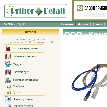
Русский / English
Главная
Форум
Поиск
Каталог
ООО «Комп
На портале представлено:
предприятий 1738, продукции 13738
Каталог продукции
Список компаний
Форум
Фотогалерея
Торговая площадка
Приборы
Детали
Новости, статьи
Новости отрасли