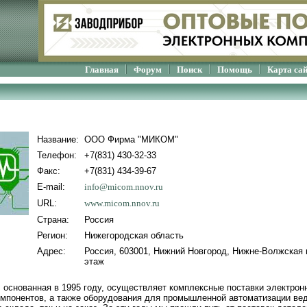
Главная
Форум
Поиск
Помощь
Карта са
Название:
ООО Фирма "МИКОМ"
Телефон:
+7(831) 430-32-33
Факс:
+7(831) 434-39-67
E-mail:
info@micom.nnov.ru
URL:
www.micom.nnov.ru
Страна:
Россия
Регион:
Нижегородская область
Адрес:
Россия, 603001, Нижний Новгород, Нижне-Волжская н
этаж
снованная в 1995 году, осуществляет комплексные поставки электрон
омпонентов, а также оборудования для промышленной автоматизации в