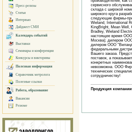
производителей, как с
сервисного обслужива
Пресс-релизы
склада с широкой ном
Статьи
широкого круга разраб
следующие фирмы-произ
Интервью
Wieland, International 
Дайджест СМИ
KingBright, Mean Well
Bradley, Wieland Electr
Календарь событий
настоящее время ООО
Москва); дилером ООО
Выставки
дилером ООО "Виланд 
федеральными дистриб
Семинары и конференции
Вашего заказа. Предс
Конкурсы и викторины
поставок, а показывае
конкретных наименован
Полезная информация
невозможна. ООО Фирм
технических специали
Справочник метролога
сотрудничеству!
Полезные ссылки
Продукция компании
Работа, образование
Вакансии
Резюме