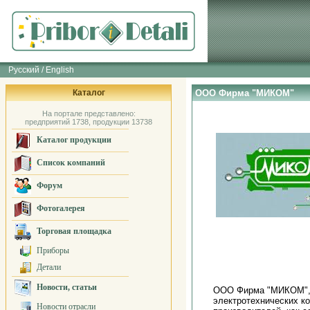
Русский / English
Каталог
ООО Фирма "МИКОМ"
На портале представлено:
предприятий 1738, продукции 13738
Каталог продукции
Список компаний
Форум
Фотогалерея
Торговая площадка
Приборы
Детали
Новости, статьи
ООО Фирма "МИКОМ", о
электротехнических к
Новости отрасли