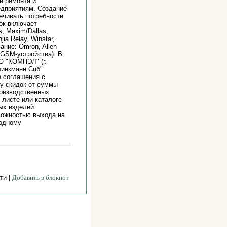
ей ремонта и
едприятиям. Создание
ечивать потребности
вок включает
, Maxim/Dallas,
jia Relay, Winstar,
ание: Omron, Allen
s (GSM-устройства). В
 "КОМПЭЛ" (г.
линкманн Спб"
 соглашения с
у скидок от суммы
роизводственных
-листе или каталоге
ных изделий
можностью выхода на
годному
ти |
Добавить в блокнот