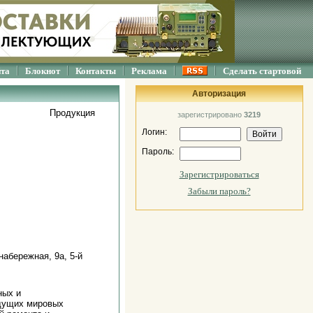
йта
Блокнот
Контакты
Реклама
Сделать стартовой
Авторизация
Продукция
зарегистрировано
3219
Логин:
Пароль:
Зарегистрироваться
Забыли пароль?
абережная, 9а, 5-й
ных и
едущих мировых