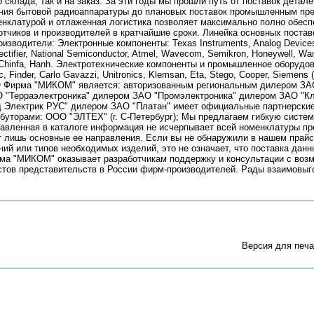
о склада, так и на заказ. За эти годы мы прошли путь от поставок детал
ния бытовой радиоаппаратуры до плановых поставок промышленным пр
енклатурой и отлаженная логистика позволяет максимально полно обесп
отчиков и производителей в кратчайшие сроки. Линейка основных поста
водители: Электронные компоненты: Texas Instruments, Analog Devices
Rectifier, National Semiconductor, Atmel, Wavecom, Semikron, Honeywell, Wan
, Chinfa, Hanh. Электротехнические компоненты и промышленное оборудов
ic, Finder, Carlo Gavazzi, Unitronics, Klemsan, Eta, Stego, Cooper, Siemen
 Фирма "МИКОМ" является: авторизованным региональным дилером ЗАО
 "Терраэлектроника" дилером ЗАО "Промэлектроника" дилером ЗАО "К
Электрик РУС" дилером ЗАО "Платан" имеет официальные партнерские
уторами: ООО "ЭЛТЕХ" (г. С-Петербург); Мы предлагаем гибкую систем
тавленная в каталоге информация не исчерпывает всей номенклатуры п
т лишь основные ее направления. Если вы не обнаружили в нашем прайс
ий или типов необходимых изделий, это не означает, что поставка дан
а "МИКОМ" оказывает разработчикам поддержку и консультации с воз
стов представительств в России фирм-производителей. Рады взаимовы
Версия для печа