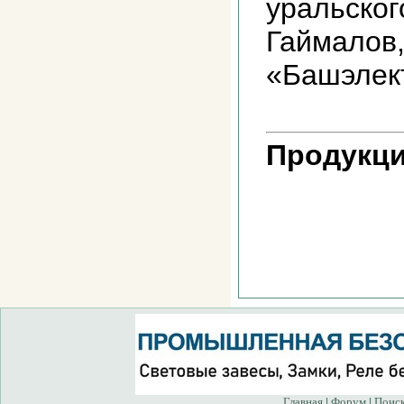
уральског
Гаймалов
«Башэлек
Продукци
Главная
Форум
Поис
|
|