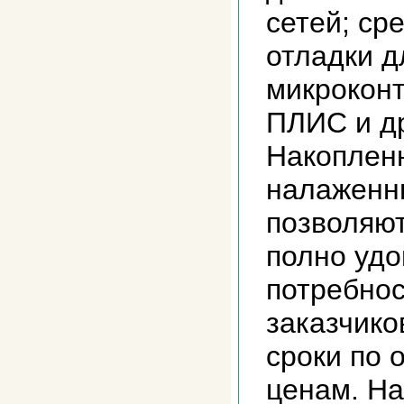
сетей; ср
отладки д
микроконт
ПЛИС и др
Накоплен
налаженн
позволяю
полно удо
потребно
заказчико
сроки по
ценам. На