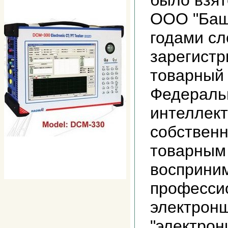
было взят
ООО "Баш
годами с
зарегистр
товарный 
Федераль
интеллек
собственн
товарным 
восприни
професси
электрон
"электрон