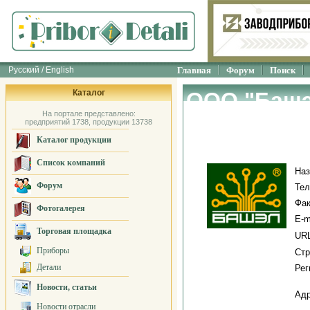
Русский / English
Главная
Форум
Поиск
Каталог
ООО "Башэ
На портале представлено:
предприятий 1738, продукции 13738
Каталог продукции
Список компаний
Наз
Форум
Тел
Фак
Фотогалерея
E-m
Торговая площадка
URL
Приборы
Стр
Детали
Рег
Новости, статьи
Адр
Новости отрасли