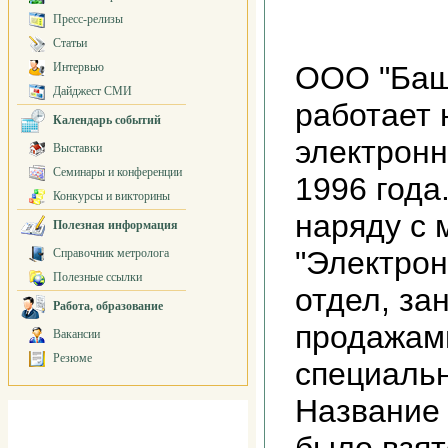
Пресс-релизы
Статьи
Интервью
ООО "Баш
Дайджест СМИ
работает 
Календарь событий
электронн
Выставки
Семинары и конференции
1996 года
Конкурсы и викторины
наряду с 
Полезная информация
"Электрон
Справочник метролога
Полезные ссылки
отдел, з
Работа, образование
продажам
Вакансии
Резюме
специальн
Название