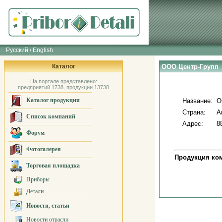
Русский / English
Каталог
ООО Центр-Групп
На портале представлено:
предприятий 1738, продукции 13738
Каталог продукции
Название:
О
Страна:
А
Список компаний
Адрес:
8
Форум
Фотогалерея
Продукция ко
Торговая площадка
Приборы
Детали
Новости, статьи
Новости отрасли