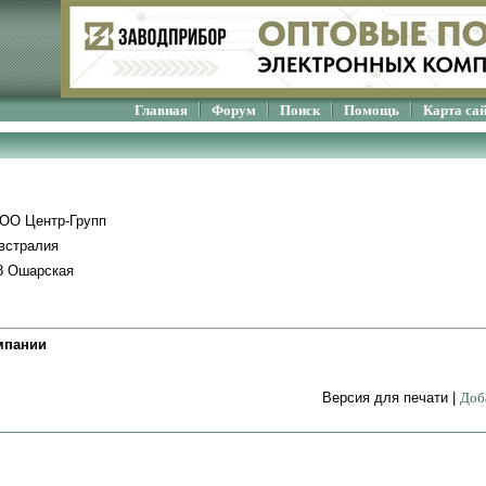
Главная
Форум
Поиск
Помощь
Карта са
ОО Центр-Групп
встралия
8 Ошарская
мпании
Версия для печати |
Доб