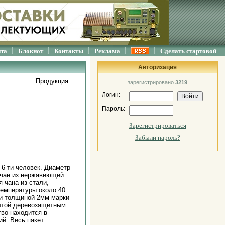
йта
Блокнот
Контакты
Реклама
Сделать стартовой
Авторизация
Продукция
зарегистрировано
3219
Логин:
Пароль:
Зарегистрироваться
Забыли пароль?
6-ти человек. Диаметр
- чан из нержавеющей
я чана из стали,
 температуры около 40
ли толщиной 2мм марки
рытой деревозащитным
тво находится в
ий. Весь пакет