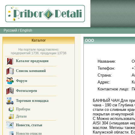
Русский / English
Каталог
ООО
На портале представлено:
предприятий 1738, продукции 13738
Каталог продукции
Название:
О
Телефон:
+
Список компаний
Страна:
А
Форум
Адрес:
К
Контактное лицо:
П
Фотогалерея
БАННЫЙ ЧАН Для приня
Торговая площадка
чана - 190 см Глубина
Приборы
стали со сливным кран
покрытая огнеупорной 
Детали
С Можно использовать
AISI 304 («пищевая не
Новости, статьи
маслом. Метизы также
Калужской области. Ес
Новости отрасли