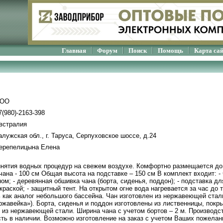
Главная
Форум
Поиск
Помощь
Карта са
ОО
7(980)-2163-398
встралия
алужская обл., г. Таруса, Серпуховское шоссе, д.24
ерепелицына Елена
тия водных процедур на свежем воздухе. Комфортно размещается до 
 чана - 100 см Общая высота на подставке – 150 см В комплект входит: 
ом; - деревянная обшивка чана (борта, сиденья, поддон); - подставка дл
краской; - защитный тент. На открытом огне вода нагревается за час до
 как аналог небольшого бассейна. Чан изготовлен из нержавеющей ста
ржавейка»). Борта, сиденья и поддон изготовлены из лиственницы, пок
 из нержавеющей стали. Ширина чана с учетом бортов – 2 м. Производс
ть в наличии. Возможно изготовление на заказ с учетом Ваших пожелан