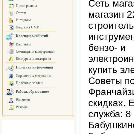
Сеть мага
Пресс-релизы
магазин 2
Статьи
Интервью
строитель
Дайджест СМИ
инструме
Календарь событий
Выставки
бензо- и
Семинары и конференции
электроин
Конкурсы и викторины
купить эл
Полезная информация
Справочник метролога
Советы по
Полезные ссылки
Франчайз
Работа, образование
скидках. 
Вакансии
Резюме
служба: 8 
Бабушкинс