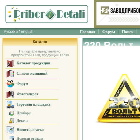
Русский / English
Главная
Форум
Поиск
Каталог
220 Вольт
На портале представлено:
предприятий 1738, продукции 13738
Каталог продукции
Список компаний
Форум
Фотогалерея
Торговая площадка
Приборы
Детали
Новости, статьи
Новости отрасли