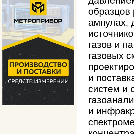
давление
образцов 
ампулах,
источнико
газов и п
газовых с
проектиро
и поставк
систем и 
газоанали
и инфрак
спектроме
концентра