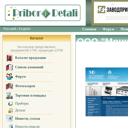
Русский / English
Главная
Форум
Пои
Каталог
ООО "Мони
На портале представлено:
предприятий 1738, продукции 13738
Каталог продукции
Список компаний
Форум
Фотогалерея
Торговая площадка
Приборы
Детали
Новости, статьи
Новости отрасли