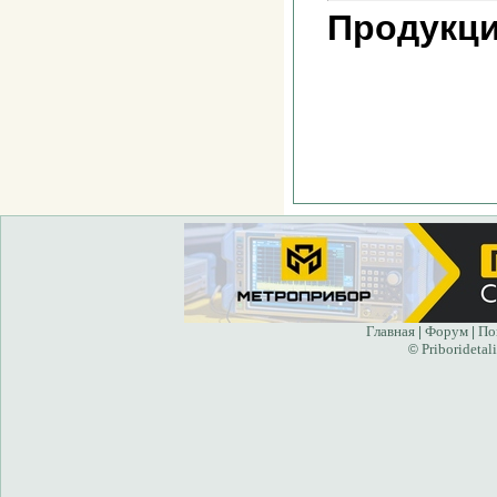
Продукци
Главная
Форум
По
|
|
Priboridetali
©