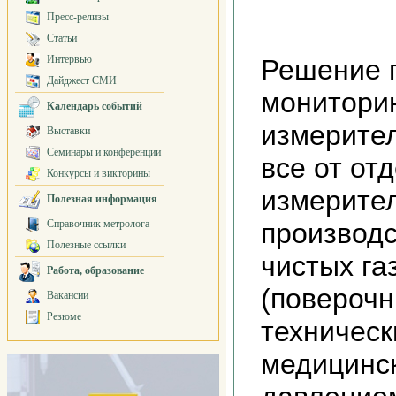
Пресс-релизы
Статьи
Интервью
Решение 
Дайджест СМИ
монитори
Календарь событий
измерите
Выставки
Семинары и конференции
все от от
Конкурсы и викторины
измерите
Полезная информация
Справочник метролога
производс
Полезные ссылки
чистых га
Работа, образование
(поверочн
Вакансии
Резюме
техническ
медицинск