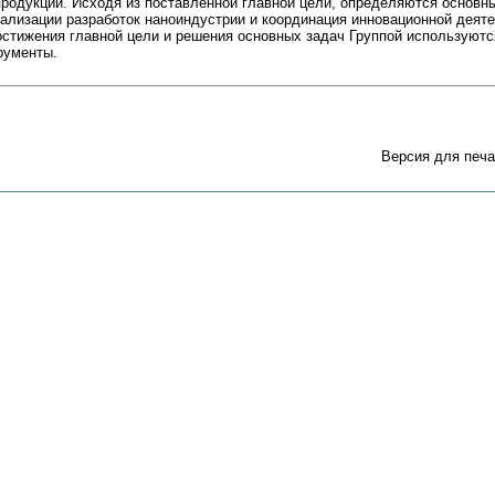
продукции. Исходя из поставленной главной цели, определяются основн
ализации разработок наноиндустрии и координация инновационной деят
остижения главной цели и решения основных задач Группой используют
рументы.
Версия для печа