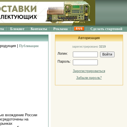
йта
Блокнот
Контакты
Реклама
Сделать стартовой
Авторизация
родукция |
Публикации
зарегистрировано
3219
Логин:
Пароль:
Зарегистрироваться
Забыли пароль?
ью вхождение России
осредоточены на
 рынках