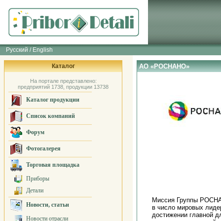
Русский / English
Каталог
АО «РОСНАНО»
На портале представлено:
предприятий 1738, продукции 13738
Каталог продукции
Список компаний
Форум
Фотогалерея
Торговая площадка
Приборы
Детали
Миссия Группы РОСНА
Новости, статьи
в число мировых лиде
достижении главной д
Новости отрасли