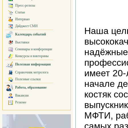
Пресс-релизы
Статьи
Интервью
Дайджест СМИ
Наша цел
Календарь событий
высокока
Выставки
надёжные
Семинары и конференции
Конкурсы и викторины
професси
Полезная информация
имеет 20-
Справочник метролога
Полезные ссылки
начале де
Работа, образование
костяк со
Вакансии
выпускни
Резюме
МФТИ, ра
самых раз