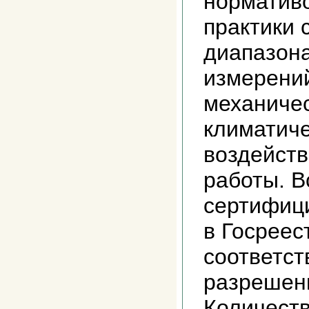
нормативо
практики 
диапазона
измерений
механиче
климатич
воздейств
работы. В
сертифиц
в Госреес
соответс
разрешен
Количест