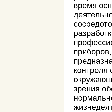
время ос
деятельн
сосредото
разработк
професси
приборов,
предназн
контроля 
окружающе
зрения об
нормальн
жизнедея