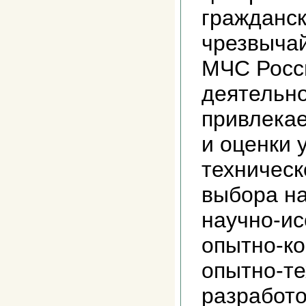
гражданск
чрезвыча
МЧС Росс
деятельно
привлека
и оценки 
техническ
выбора н
научно-ис
опытно-ко
опытно-те
разработо