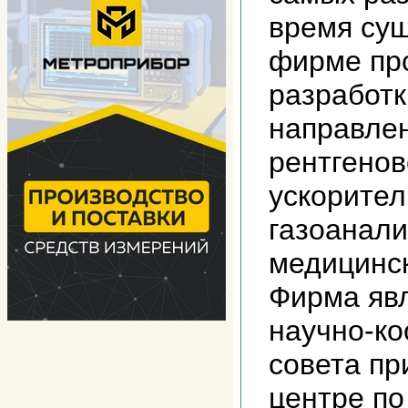
время сущ
фирме пр
разработк
направлен
рентгенов
ускорител
газоанали
медицинск
Фирма яв
научно-к
совета п
центре п