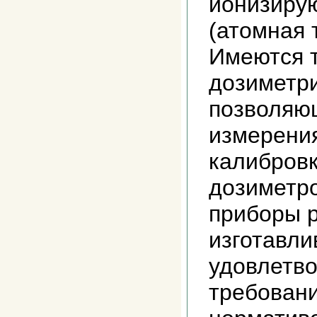
ионизиру
(атомная т
Имеются 
дозиметр
позволяю
измерения
калибров
дозиметро
приборы 
изготавли
удовлетво
требован