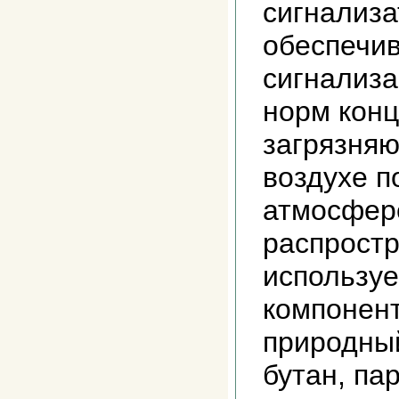
сигнализа
обеспечив
сигнализ
норм кон
загрязня
воздухе 
атмосфер
распрост
используе
компонент
природный
бутан, па