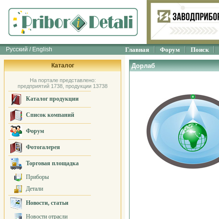
Русский / English
Главная
Форум
Поиск
Каталог
Дорлаб
На портале представлено:
предприятий 1738, продукции 13738
Каталог продукции
Список компаний
Форум
Фотогалерея
Торговая площадка
Приборы
Детали
Новости, статьи
Новости отрасли