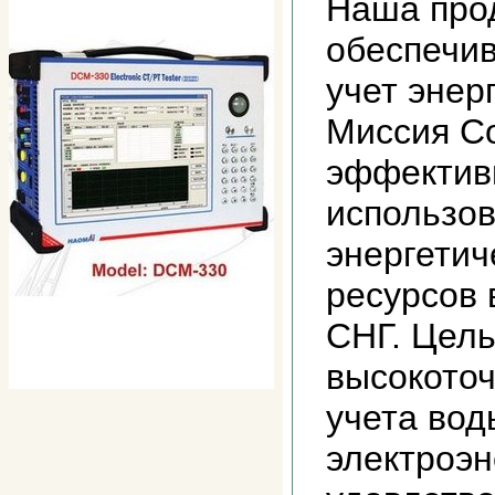
Наша про
обеспечи
учет энер
Миссия С
эффектив
использо
энергетич
ресурсов 
СНГ. Цель
высокото
учета вод
электроэн