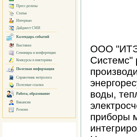
Пресс-релизы
Статьи
Интервью
Дайджест СМИ
Календарь событий
Выставки
ООО "ИТЭ
Семинары и конференции
Системс" 
Конкурсы и викторины
производи
Полезная информация
Справочник метролога
энергорес
Полезные ссылки
воды, теп
Работа, образование
Вакансии
электросч
Резюме
приборы м
интегрир