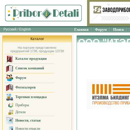
Русский / English
Главная
Форум
Поиск
Каталог
ООО "ИТЭ
На портале представлено:
Системс"
предприятий 1738, продукции 13738
Каталог продукции
Список компаний
Форум
Фотогалерея
Торговая площадка
Приборы
Детали
Новости, статьи
Новости отрасли