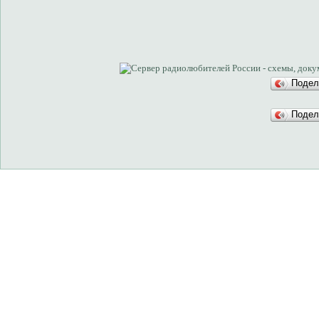
Подел
Подел