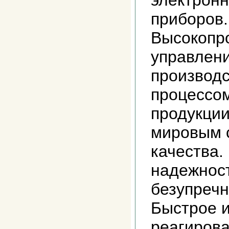
электронн
приборов.
Высокопр
управлен
производ
процессом
продукции
мировым 
качества.
надежност
безупречн
Быстрое 
реагирова