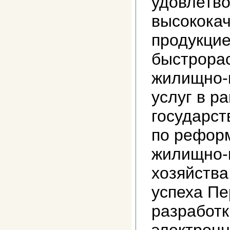
удовлетв
высокока
продукци
быстрора
жилищно-
услуг в р
государс
по рефор
жилищно-
хозяйства
успеха Пе
разработк