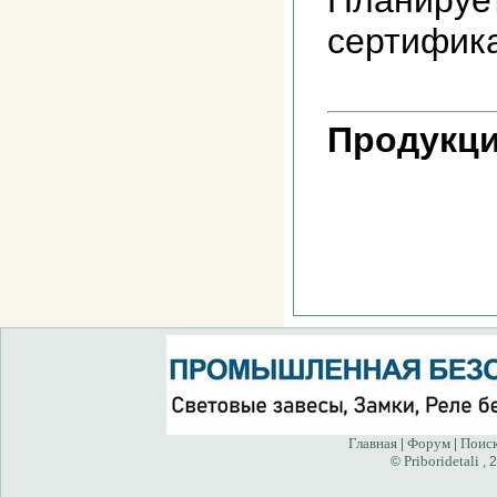
Планируе
сертифик
Продукци
Главная
Форум
Поис
|
|
Priboridetali
©
, 