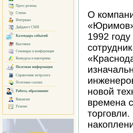
Пресс-релизы
О компан
Статьи
Интервью
«Юримов»
Дайджест СМИ
1992 год
Календарь событий
Выставки
сотрудни
Семинары и конференции
«Краснод
Конкурсы и викторины
изначаль
Полезная информация
Справочник метролога
инженеров
Полезные ссылки
новой тех
Работа, образование
Вакансии
времена 
Резюме
торговли.
накоплени