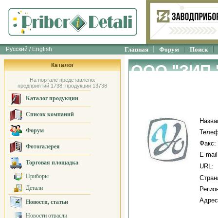
Русский / English
Главная
Форум
Поиск
Каталог
ООО "ЗИП
На портале представлено:
предприятий 1738, продукции 13738
Каталог продукции
Список компаний
Назва
Форум
Телеф
Факс:
Фотогалерея
E-mail
Торговая площадка
URL:
Приборы
Стран
Детали
Регио
Адрес
Новости, статьи
Новости отрасли