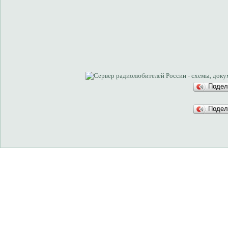
Подел
Подел