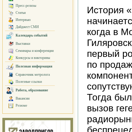
Пресс-релизы
История «
Статьи
начинаетс
Интервью
Дайджест СМИ
когда в М
Календарь событий
Гиляровск
Выставки
первый р
Семинары и конференции
Конкурсы и викторины
по продаж
Полезная информация
компонент
Справочник метролога
Полезные ссылки
сопутству
Работа, образование
Тогда бы
Вакансии
вызов гег
Резюме
радиорын
беспреце