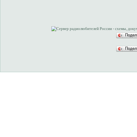
Подел
Подел