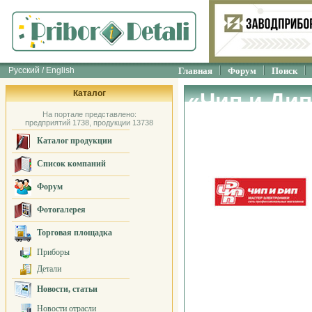
Русский / English
Главная
Форум
Поиск
Каталог
«Чип и Ди
На портале представлено:
предприятий 1738, продукции 13738
Каталог продукции
Список компаний
Форум
Фотогалерея
Торговая площадка
Приборы
Детали
Новости, статьи
Новости отрасли