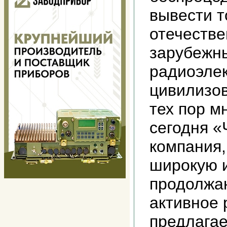
вывести т
отечеств
зарубежн
радиоэлек
цивилизов
тех пор м
сегодня «
компания
широкую и
продолжа
активное 
предлага