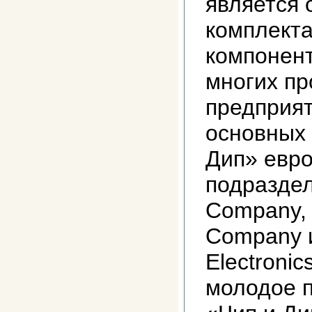
является 
комплект
компонент
многих п
предприят
основных 
Дип» евр
подразде
Company, 
Company и
Electroni
молодое 