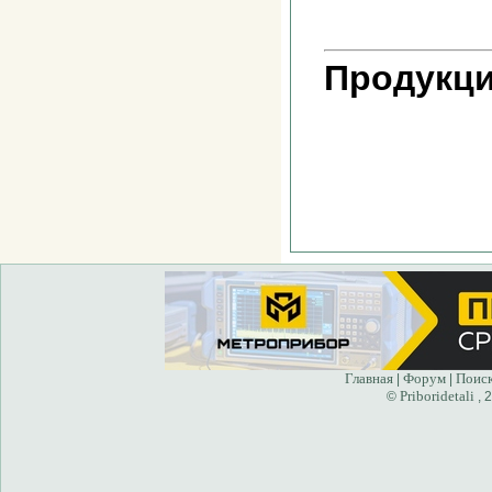
Продукци
Главная
Форум
Поис
|
|
Priboridetali
©
, 