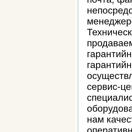
непосредс
менеджер
Техничес
продаваем
гарантийн
гарантий
осуществ
сервис-ц
специали
оборудов
нам качес
оператив