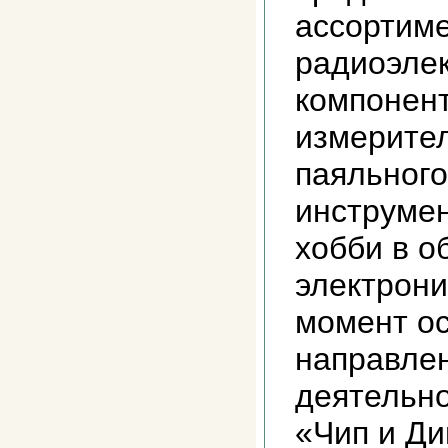
ассортим
радиоэле
компонент
измерител
паяльного
инструмен
хобби в о
электрони
момент о
направле
деятельн
«Чип и Ди