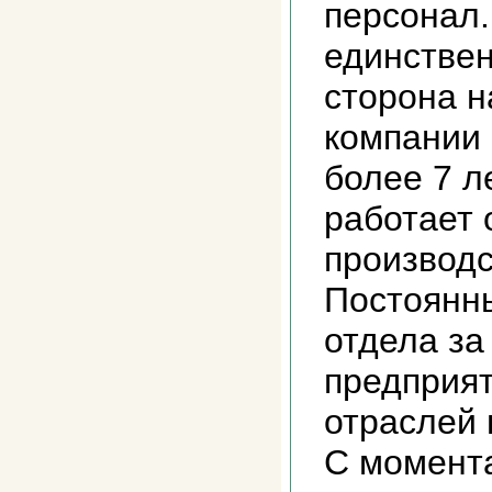
персонал.
единстве
сторона н
компании 
более 7 л
работает 
производс
Постоянн
отдела за
предприя
отраслей
С момента