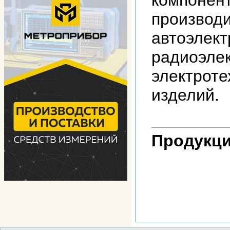
компонен
производ
автоэлект
радиоэле
электроте
изделий.
Продукци