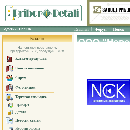
Русский / English
Главная
Форум
Поиск
Каталог
ООО "Невс
На портале представлено:
Компания"
предприятий 1738, продукции 13738
Каталог продукции
Список компаний
Форум
Фотогалерея
Торговая площадка
Приборы
Детали
Новости, статьи
Новости отрасли