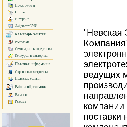
Пресс-релизы
Статьи
Интервью
Дайджест СМИ
"Невская 
Календарь событий
Компания"
Выставки
Семинары и конференции
электронн
Конкурсы и викторины
электроте
Полезная информация
ведущих 
Справочник метролога
Полезные ссылки
производ
Работа, образование
направле
Вакансии
Резюме
компании 
поставки