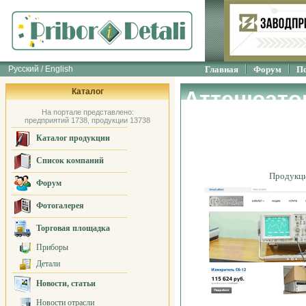
Русский / English
Главная
Форум
П
Каталог
Аттенюато
На портале представлено:
измерения 
предприятий 1738, продукции 13738
Каталог продукции
standart
Список компаний
Продукц
Форум
Фотогалерея
Торговая площадка
Приборы
Детали
Новости, статьи
Новости отрасли