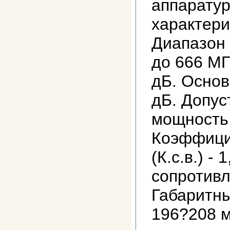
аппаратур
характери
Диапазон 
до 666 МГ
дБ. Основ
дБ. Допу
мощность 
Коэффици
(К.с.в.) -
сопротивл
Габаритны
196?208 