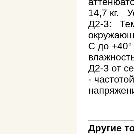
аттенюато
14,7 кг. 
Д2-3: Те
окружающе
С до +40°
влажность
Д2-3 от с
- частотой
напряжени
Другие т