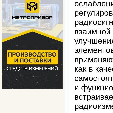
ослаблен
регулиров
радиосигн
взаимной 
улучшени
элементо
применяют
как в кач
самостоят
и функцио
встраива
радиоизм