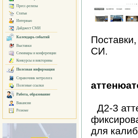
Пресс-релизы
Статьи
Интервью
Дайджест СМИ
Поставки,
Календарь событий
Выставки
СИ.
Семинары и конференции
Конкурсы и викторины
Полезная информация
Справочник метролога
аттенюат
Полезные ссылки
Работа, образование
Вакансии
Д2-3 ат
Резюме
фиксиров
для калиб