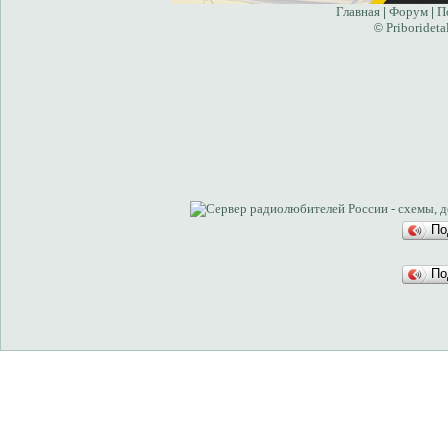
Главная
Форум
П
|
|
Priborideta
©
По
По