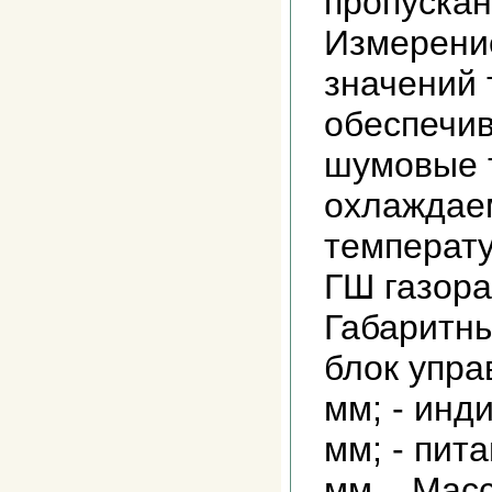
пропускан
Измерени
значений 
обеспечив
шумовые 
охлаждаем
температу
ГШ газор
Габаритны
блок упра
мм; - инд
мм; - пит
мм. Масса