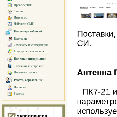
Пресс-релизы
Статьи
Интервью
Дайджест СМИ
Поставки,
Календарь событий
Выставки
СИ.
Семинары и конференции
Конкурсы и викторины
Полезная информация
Справочник метролога
Антенна 
Полезные ссылки
Работа, образование
Вакансии
ПК7-21 
Резюме
параметр
используе