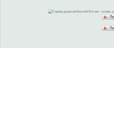
По
По