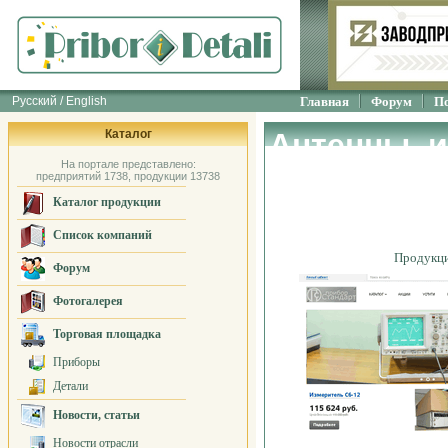
Русский / English
Главная
Форум
П
Каталог
Антенны, 
На портале представлено:
напряженно
предприятий 1738, продукции 13738
Каталог продукции
standart
Список компаний
Продукц
Форум
Фотогалерея
Торговая площадка
Приборы
Детали
Новости, статьи
Новости отрасли