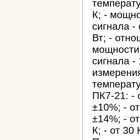
температу
К; - мощн
сигнала - 
Вт; - отн
мощности
сигнала -
измерени
температ
ПК7-21: - 
±10%; - от
±14%; - от
К; - от 30