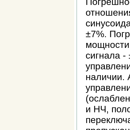
Погрешно
отношени
синусоида
±7%. Пог
мощности
сигнала -
управлени
наличии. 
управлен
(ослабле
и НЧ, пол
переключа