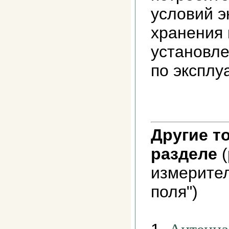
условий э
хранения 
установл
по эксплу
Другие т
разделе
(
измерите
поля")