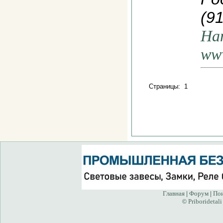
(9
На
www
Страницы: 1
Главная
Форум
По
|
|
Priboridetali
©