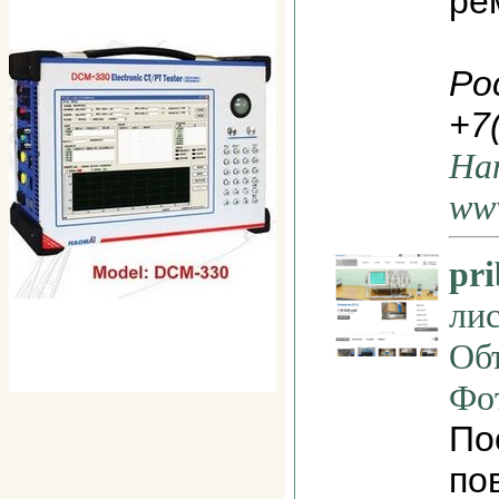
ре
Ро
+7
На
www
pri
ли
Об
Фо
По
по