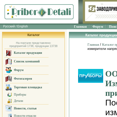
Русский / English
Главная
Форум
Поис
Каталог
Каталог продукци
На портале представлено:
Главная
/
Каталог 
предприятий 1738, продукции 13738
измерители напря
Каталог продукции
Список компаний
Форум
ОО
Фотогалерея
Из
Торговая площадка
пр
Приборы
По
Детали
Новости, статьи
из
Новости отрасли