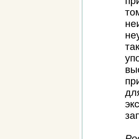
пр
то
не
не
та
уп
вы
пр
дл
эк
за
Ро