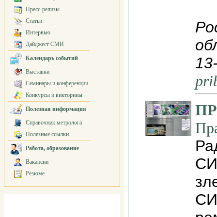
Пресс-релизы
Статьи
Ро
Интервью
об
Дайджест СМИ
13
Календарь событий
Выставки
pri
Семинары и конференции
Конкурсы и викторины
ПР
Полезная информация
Справочник метролога
Пр
Полезные ссылки
Ра
Работа, образование
СИ
Вакансии
Резюме
зл
СИ