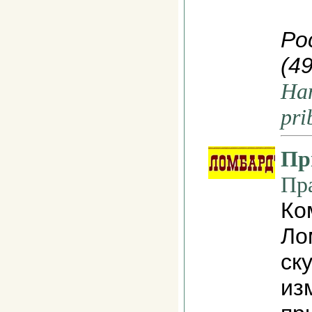
Ро
(4
На
pri
Пр
Пр
Ко
Ло
ск
из