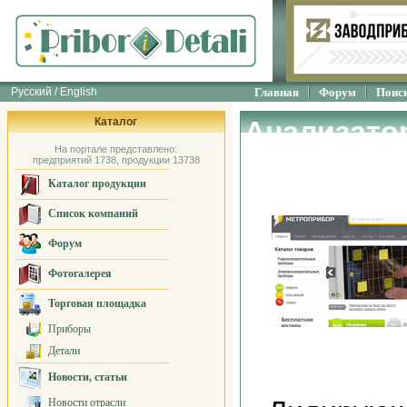
Русский / English
Главная
Форум
Поис
Каталог
Анализато
На портале представлено:
"МЕТРОПР
предприятий 1738, продукции 13738
Каталог продукции
Список компаний
Форум
Фотогалерея
Торговая площадка
Приборы
Детали
Новости, статьи
Новости отрасли