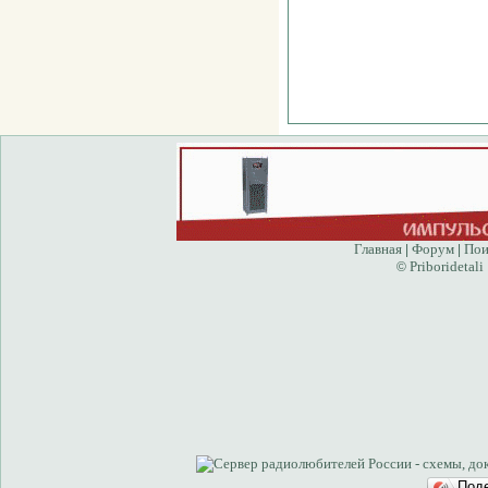
Главная
Форум
Пои
|
|
Priboridetali
©
Под