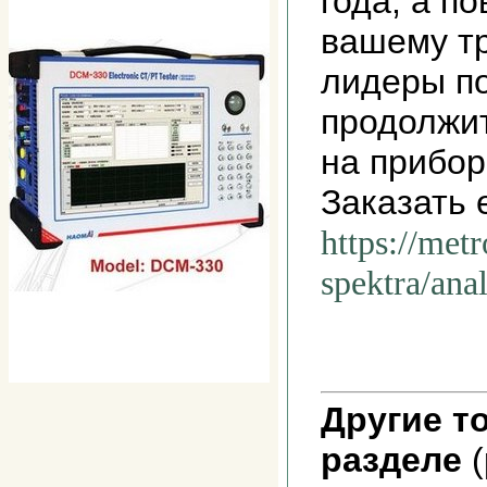
года, а п
вашему т
лидеры п
продолжит
на прибор
Заказать 
https://metr
spektra/ana
Другие т
разделе
(