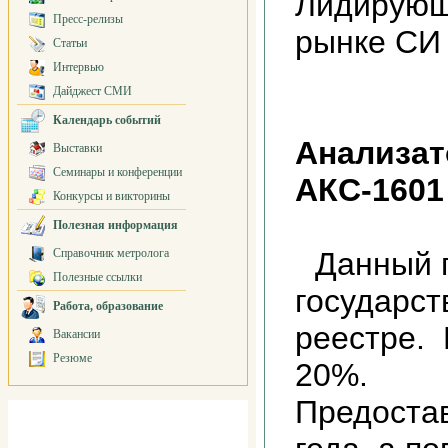
Лидирующ
Пресс-релизы
рынке СИ
Статьи
Интервью
Дайджест СМИ
Календарь событий
Анализат
Выставки
Семинары и конференции
АКС-1601
Конкурсы и викторины
Полезная информация
Справочник метролога
Данный 
Полезные ссылки
государс
Работа, образование
реестре.
Вакансии
Резюме
20%.
Предостав