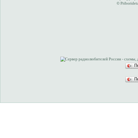
Priboridet
©
П
П