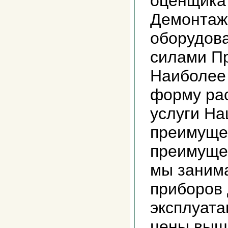
оценщика
Демонтаж
оборудов
силами П
Наиболее
форму ра
услуги На
преимуще
преимущес
мы заним
приборов
эксплуата
цены выш