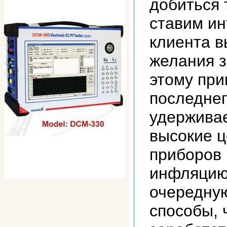
добиться 
ставим и
клиента в
желания з
этому при
последне
удержива
высокие ц
приборов 
инфляцию
очередну
способы, 