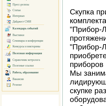
Пресс-релизы
Скупка пр
Статьи
Интервью
комплекта
Дайджест СМИ
"Прибор-Л
Календарь событий
Выставки
протяжени
Семинары и конференции
"Прибор-
Конкурсы и викторины
приобрет
Полезная информация
Справочник метролога
приборов 
Полезные ссылки
Мы заним
Работа, образование
Вакансии
лидирующ
Резюме
скупке ра
оборудова