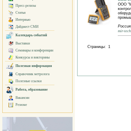
ООО "М
Пресс-релизы
контро
Статьи
оборуд
промыш
Интервью
Россия,
Дайджест СМИ
mir-tech
Календарь событий
Выставки
Страницы: 1
Семинары и конференции
Конкурсы и викторины
Полезная информация
Справочник метролога
Полезные ссылки
Работа, образование
Вакансии
Резюме