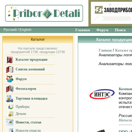
Русский / English
Главная
Форум
Поиск
Каталог
Каталог продукции
На портале представлено:
Главная
/
Каталог 
предприятий 1738, продукции 13738
Анализаторы логи
Каталог продукции
Анализаторы лог
Список компаний
Форум
Фотогалерея
Компа
Компан
контро
Торговая площадка
испыта
Приборы
отечес
Детали
Россия
Написа
Новости, статьи
Новости отрасли
ООО «М