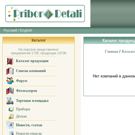
Русский / English
Каталог
Каталог продукци
На портале представлено:
Главная
/
Катало
предприятий 1738, продукции 13738
Каталог продукции
Список компаний
Нет компаний в данно
Форум
Фотогалерея
Торговая площадка
Приборы
Детали
Новости, статьи
Новости отрасли